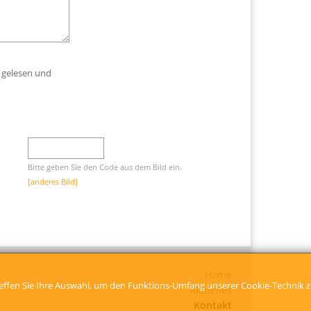
gelesen und
Bitte geben Sie den Code aus dem Bild ein.
[anderes Bild]
Home
treffen Sie Ihre Auswahl, um den Funktions-Umfang unserer Cookie-Technik 
Aktuelles
Kontakt