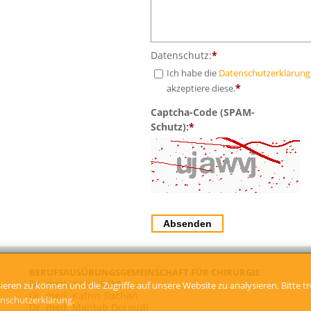
Datenschutz:
*
Ich habe die
Datenschutzerklärung
*
akzeptiere diese.
Captcha-Code (SPAM-
Schutz):
*
BERUFSAUSÜBUNGSGEMEINSCHAFT FÜR CHIRURGIE
Dr. med. Knut Völke
eren zu können und die Zugriffe auf unsere Website zu analysieren. Bitte 
Dr. med. Katrin Suchan
nschutzerklärung.
Dr. med. Mahtab Doroudi